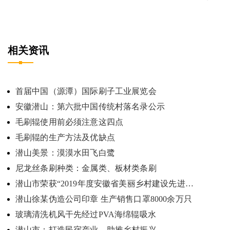
相关资讯
首届中国（源潭）国际刷子工业展览会
安徽潜山：第六批中国传统村落名录公示
毛刷辊使用前必须注意这四点
毛刷辊的生产方法及优缺点
潜山美景：漠漠水田飞白鹭
尼龙丝条刷种类：金属类、板材类条刷
潜山市荣获“2019年度安徽省美丽乡村建设先进县”
潜山徐某伪造公司印章 生产销售口罩8000余万只
玻璃清洗机风干先经过PVA海绵辊吸水
潜山市：打造民宿产业，助推乡村振兴